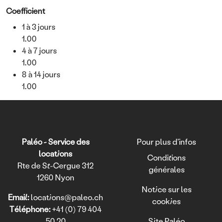
Coefficient
1 à 3 jours
Coefficient Value
1.00
4 à 7 jours
Coefficient Value
1.00
8 à 14 jours
Coefficient Value
1.00
Texte
Paléo - Service des
Pour plus d'infos
locations
Conditions
Rte de St-Cergue 312
générales
1260 Nyon
Notice sur les
Email:
locations@paleo.ch
cookies
Téléphone:
+41 (0) 79 404
50 20
Site Paléo