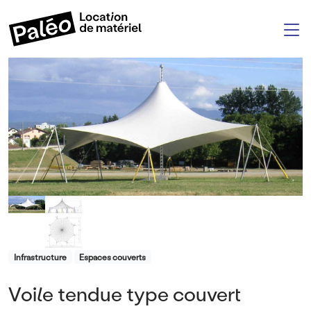
Aller au contenu principal
M
Product Category
Infrastructure
Espaces couverts
Voile tendue type couvert
Titre