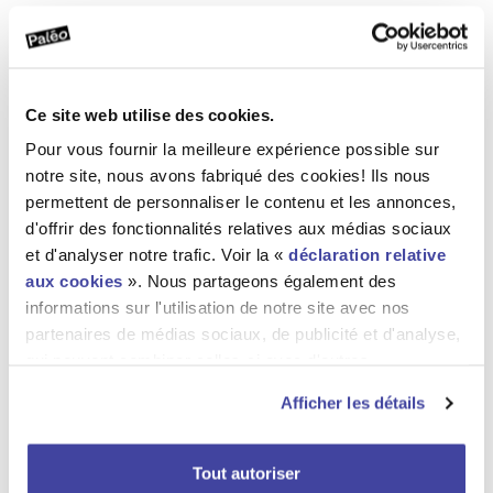
1 palette euro 1.20 x 0.80 m, hauteur 1.2m = 750 kg
Clous
1 palette euro 1.20 x 0.80 m, hauteur 1.1 m = 750 kg
Ce site web utilise des cookies.
Voile
Pour vous fournir la meilleure expérience possible sur
notre site, nous avons fabriqué des cookies! Ils nous
1 panière = 2.40 x 2.20, hauteur 1.43 m = 600 kg
permettent de personnaliser le contenu et les annonces,
d'offrir des fonctionnalités relatives aux médias sociaux
Moteur/finitions/sangles
et d'analyser notre trafic. Voir la «
déclaration relative
1 panières de 2.10 x 1.15 m = 30 kg
aux cookies
». Nous partageons également des
informations sur l'utilisation de notre site avec nos
Poteau
partenaires de médias sociaux, de publicité et d'analyse,
qui peuvent combiner celles-ci avec d'autres
1 panière de 5 x 1.24 m = 650 kg
informations que vous leur avez fournies ou qu'ils ont
Afficher les détails
Commentaires
collectées lors de votre utilisation de leurs services. Voir
la «
déclaration relative à la protection des données
».
Pour des raisons de sécurité et de facilité, le montage
Tout autoriser
et le démontage est fait exclusivement par