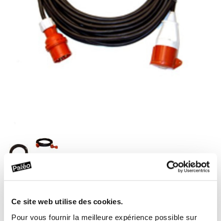
Product Category
Matériel électrique
Rallonges
Ce site web utilise des cookies.
Rallonge tri 16A - 20 m
Titre
Pour vous fournir la meilleure expérience possible sur
Prix
10.00 CHF