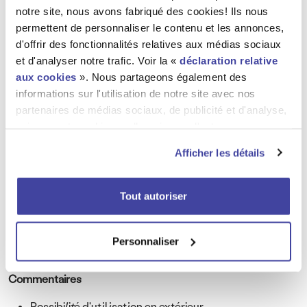
notre site, nous avons fabriqué des cookies! Ils nous
Variations
permettent de personnaliser le contenu et les annonces,
d'offrir des fonctionnalités relatives aux médias sociaux
et d'analyser notre trafic. Voir la «
déclaration relative
Corps
Fiche Technique
aux cookies
». Nous partageons également des
informations sur l'utilisation de notre site avec nos
Longueur: 20 m
partenaires de médias sociaux, de publicité et d'analyse,
Câble souple 5 x 2.5mm2
qui peuvent combiner celles-ci avec d'autres
Prise/Fiche (P17) CEE 16A 400V 6h.
informations que vous leur avez fournies ou qu'ils ont
5 pôles 3P + N + PE
Afficher les détails
collectées lors de votre utilisation de leurs services. Voir
IP 44
la «
déclaration relative à la protection des données
».
Poids: 5 kg
Tout autoriser
Conditionnement
À l'unité
Personnaliser
Stock disponible: 100 pièces
Commentaires
Possibilité d'utilisation en extérieur