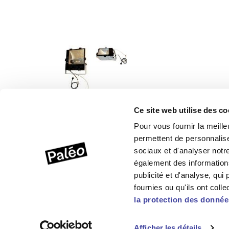
Ce site web utilise des co
Pour vous fournir la meill
permettent de personnalise
Texte
Paléo - Service des locations
sociaux et d'analyser notre 
Rte de St-Cergue 312
également des informations
1260 Nyon
publicité et d'analyse, qu
Email:
locations@paleo.ch
fournies ou qu'ils ont colle
Téléphone:
+41 (0) 79 404 50 20
la protection des donnée
Afficher les détails