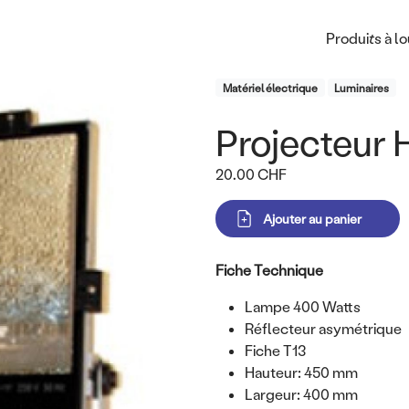
Main na
Produits à l
Product Category
Matériel électrique
Luminaires
Projecteur 
Titre
Prix
20.00 CHF
Variations
Corps
Fiche Technique
Lampe 400 Watts
Réflecteur asymétrique
Fiche T13
Hauteur: 450 mm
Largeur: 400 mm