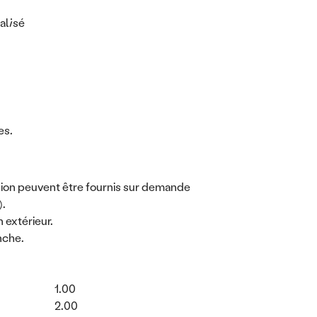
alisé
es.
ion peuvent être fournis sur demande
).
n extérieur.
nche.
Coefficient Value
1.00
Coefficient Value
2.00