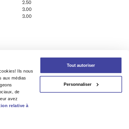
Coefficient Value
2.50
Coefficient Value
3.00
Coefficient Value
3.00
Tout autoriser
cookies! Ils nous
ves aux médias
Personnaliser
ageons
ociaux, de
leur avez
ion relative à