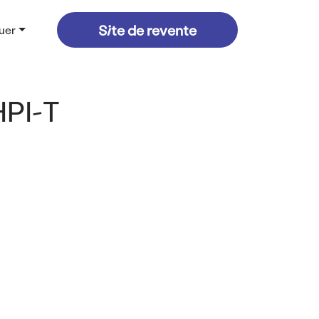
vigation header
Site de revente
ouer
HPI-T