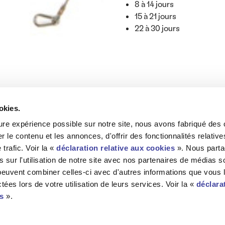
8 à 14 jours
15 à 21 jours
22 à 30 jours
okies.
eure expérience possible sur notre site, nous avons fabriqué des 
r le contenu et les annonces, d'offrir des fonctionnalités relati
Pour plus d'infos
trafic. Voir la «
déclaration relative aux cookies
». Nous part
Conditions générales
 sur l'utilisation de notre site avec nos partenaires de médias s
i peuvent combiner celles-ci avec d'autres informations que vous 
Notice sur les cookies
ctées lors de votre utilisation de leurs services. Voir la «
déclarat
Site Paléo
s
».