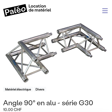
Aller au contenu principal
M
Product Category
Matériel électrique
Divers
Angle 90° en alu - série G30
Titre
Prix
10.00 CHF