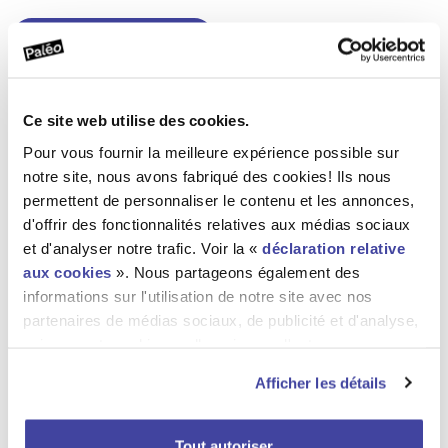
Variations
Corps
Fiche Technique
Ce site web utilise des cookies.
Diamètre: 30 mm
Pour vous fournir la meilleure expérience possible sur
Angle: 2 directions 90°
notre site, nous avons fabriqué des cookies! Ils nous
Poids: 4 kg
permettent de personnaliser le contenu et les annonces,
Conditionnement
d'offrir des fonctionnalités relatives aux médias sociaux
et d'analyser notre trafic. Voir la «
déclaration relative
Stock disponible: 4 pièces
aux cookies
». Nous partageons également des
informations sur l'utilisation de notre site avec nos
Commentaires
partenaires de médias sociaux, de publicité et d'analyse,
Article disponible avec des manchons et des goupilles
qui peuvent combiner celles-ci avec d'autres
Convient parfaitement avec l'article n°2903
informations que vous leur avez fournies ou qu'ils ont
Afficher les détails
collectées lors de votre utilisation de leurs services. Voir
Coefficient
la «
déclaration relative à la protection des données
».
1 à 3 jours
Tout autoriser