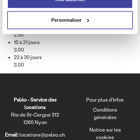
Coefficient Value
1.00
4 à 7 jours
Coefficient Value
2.00
Personnaliser
8 à 14 jours
Coefficient Value
2.50
15 à 21 jours
Coefficient Value
3.00
22 à 30 jours
Coefficient Value
3.00
Texte
Paléo - Service des
Pour plus d'infos
locations
Conditions
Rte de St-Cergue 312
générales
1260 Nyon
Notice sur les
Email:
locations@paleo.ch
cookies