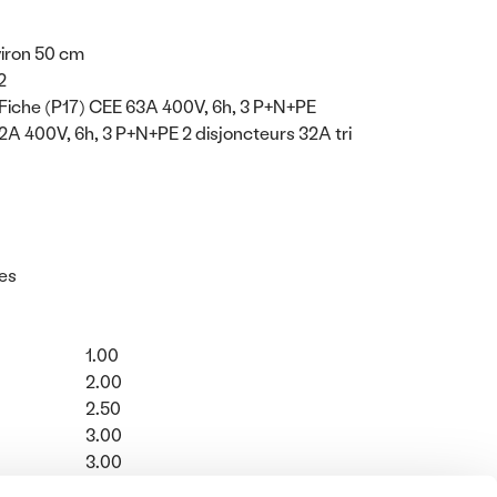
viron 50 cm
2
 Fiche (P17) CEE 63A 400V, 6h, 3 P+N+PE
32A 400V, 6h, 3 P+N+PE 2 disjoncteurs 32A tri
ces
Coefficient Value
1.00
Coefficient Value
2.00
Coefficient Value
2.50
Coefficient Value
3.00
Coefficient Value
3.00