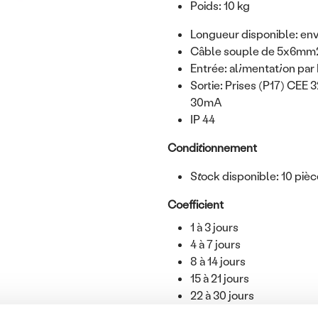
Poids: 10 kg
Longueur disponible: en
Câble souple de 5x6mm
Entrée: alimentation par
Sortie: Prises (P17) CEE 
30mA
IP 44
Conditionnement
Stock disponible: 10 piè
Coefficient
1 à 3 jours
4 à 7 jours
8 à 14 jours
15 à 21 jours
22 à 30 jours