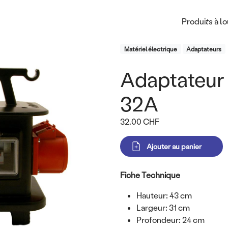
Main na
Produits à l
Product Category
Matériel électrique
Adaptateurs
Adaptateur
Titre
32A
Prix
32.00 CHF
Variations
Corps
Fiche Technique
Hauteur: 43 cm
Largeur: 31 cm
Profondeur: 24 cm