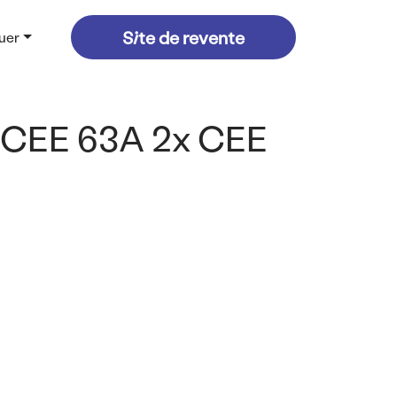
vigation header
Site de revente
ouer
 CEE 63A 2x CEE