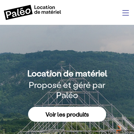
Aller au contenu principal
M
Location de matériel
Proposé et géré par
Sous-titre
Paléo
Voir les produits