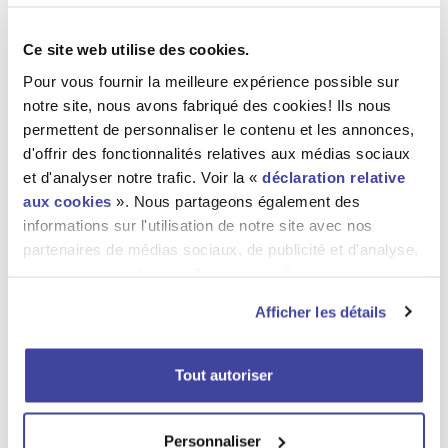
Ce site web utilise des cookies.
Infrastructure
Pour vous fournir la meilleure expérience possible sur
notre site, nous avons fabriqué des cookies! Ils nous
permettent de personnaliser le contenu et les annonces,
Image
d'offrir des fonctionnalités relatives aux médias sociaux
et d'analyser notre trafic. Voir la «
déclaration relative
aux cookies
». Nous partageons également des
informations sur l'utilisation de notre site avec nos
partenaires de médias sociaux, de publicité et d'analyse,
qui peuvent combiner celles-ci avec d'autres
informations que vous leur avez fournies ou qu'ils ont
Afficher les détails
collectées lors de votre utilisation de leurs services. Voir
la «
déclaration relative à la protection des données
».
Tout autoriser
Personnaliser